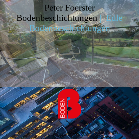
Peter Foerster
Bodenbeschichtungen
|
E
dle
Bodenbeschichtungen
Navigation