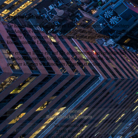
Angebotsanfrage
Sie haben Interesse an unseren Dienstleistungen, oder möchten
ein Angebot einholen? Schreiben Sie uns an. Wir gehen genau
auf Ihre Anliegen ein und schlagen Ihnen eine praktikable und
kostengünstige Lösung vor.
Wir erstellen Ihnen ein auf Sie abgestimmtes, unverbindliches
Angebot. Je mehr Informationen Sie uns mitteilen, desto
genauer können wir Ihnen ein Angebot erstellen.
Peter Foerster
Bodenbeschichtungen
Messingmühle 1b
23858 Reinfeld
Tel.: 04533 - 209 89 22